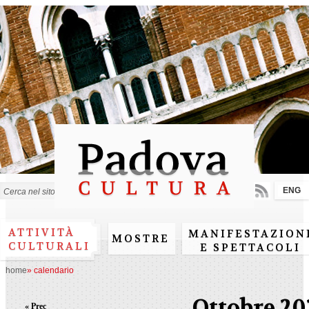
Salta al
contenuto
principale
ENG
Form di ricerca
ATTIVITÀ
MANIFESTAZION
MOSTRE
CULTURALI
E SPETTACOLI
home
»
calendario
Ottobre 20
« Prec