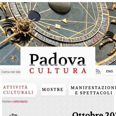
Salta al
contenuto
principale
ENG
Form di ricerca
ATTIVITÀ
MANIFESTAZION
MOSTRE
CULTURALI
E SPETTACOLI
home
»
calendario
Ottobre 20
« Prec