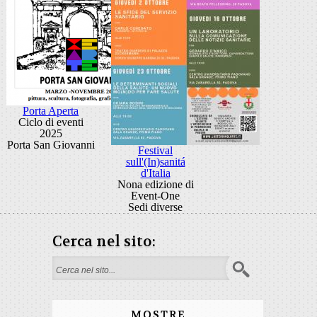
Porta Aperta
Ciclo di eventi
2025
Porta San Giovanni
Festival
sull'(In)sanitá
d'Italia
Nona edizione di
Event-One
Sedi diverse
Cerca nel sito:
Form di ricerca
MOSTRE