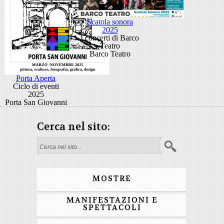
Scatola sonora
2025
I concerti di Barco
Teatro
Barco Teatro
Porta Aperta
Ciclo di eventi
2025
Porta San Giovanni
Cerca nel sito:
Form di ricerca
MOSTRE
MANIFESTAZIONI E
SPETTACOLI