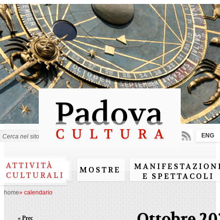
Salta al
contenuto
principale
ENG
Form di ricerca
ATTIVITÀ
MANIFESTAZION
MOSTRE
CULTURALI
E SPETTACOLI
home
»
calendario
Ottobre 20
« Prec