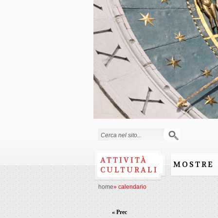
Form di ricerca
ATTIVITÀ
MOSTRE
CULTURALI
home
»
calendario
« Prec