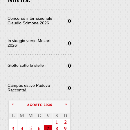
Novità:
Concorso internazionale
Claudio Scimone 2026
In viaggio verso Mozart
2026
Giotto sotto le stelle
Campus estivo Padova
Racconta!
«
»
AGOSTO 2026
L
M
M
G
V
S
D
1
2
3
4
5
6
7
8
9