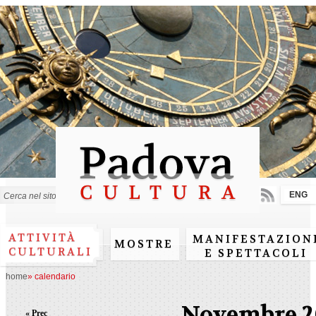
Salta al
contenuto
principale
ENG
Form di ricerca
ATTIVITÀ
MANIFESTAZION
MOSTRE
CULTURALI
E SPETTACOLI
home
»
calendario
Novembre 2
« Prec