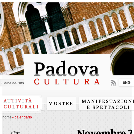
Salta al
contenuto
principale
ENG
Form di ricerca
ATTIVITÀ
MANIFESTAZION
MOSTRE
CULTURALI
E SPETTACOLI
home
»
calendario
Novembre 2
« Prec