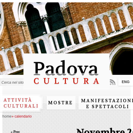
Salta al
contenuto
principale
ENG
Form di ricerca
ATTIVITÀ
MANIFESTAZION
MOSTRE
CULTURALI
E SPETTACOLI
home
»
calendario
Novembre 2
« Prec