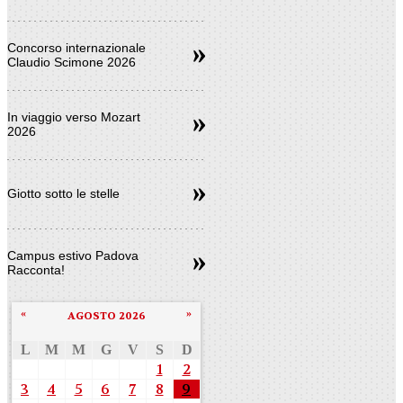
Concorso internazionale
Claudio Scimone 2026
In viaggio verso Mozart
2026
Giotto sotto le stelle
Campus estivo Padova
Racconta!
«
»
AGOSTO 2026
L
M
M
G
V
S
D
1
2
3
4
5
6
7
8
9