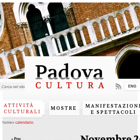
Salta al
contenuto
principale
ENG
Form di ricerca
ATTIVITÀ
MANIFESTAZION
MOSTRE
CULTURALI
E SPETTACOLI
home
»
calendario
Novembre 2
« Prec