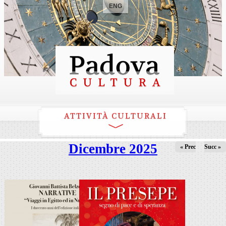
ENG
ATTIVITÀ CULTURALI
Dicembre 2025
« Prec
Succ »