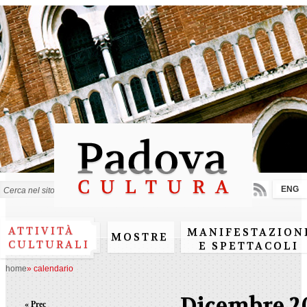
Salta al
contenuto
principale
ENG
Form di ricerca
ATTIVITÀ
MANIFESTAZION
MOSTRE
CULTURALI
E SPETTACOLI
home
»
calendario
Dicembre 2
« Prec