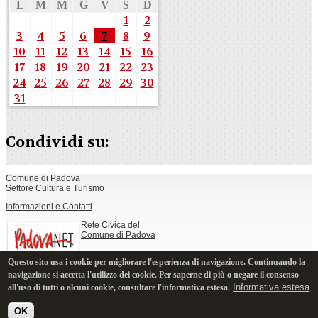
L
M
M
G
V
S
D
1
2
3
4
5
6
7
8
9
10
11
12
13
14
15
16
17
18
19
20
21
22
23
24
25
26
27
28
29
30
31
Condividi su:
Comune di Padova
Settore Cultura e Turismo
Informazioni e Contatti
Rete Civica del
Comune di Padova
Questo sito usa i cookie per migliorare l'esperienza di navigazione. Continuando la
Note legali, privacy e cookie
navigazione si accetta l'utilizzo dei cookie. Per saperne di più o negare il consenso
Informativa estesa
all'uso di tutti o alcuni cookie, consultare l'informativa estesa.
OK