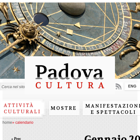
Salta al
contenuto
principale
ENG
Form di ricerca
ATTIVITÀ
MANIFESTAZION
MOSTRE
CULTURALI
E SPETTACOLI
home
»
calendario
Gennaio 2
« Prec