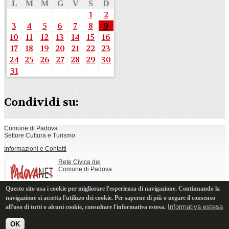
L
M
M
G
V
S
D
1
2
3
4
5
6
7
8
9
10
11
12
13
14
15
16
17
18
19
20
21
22
23
24
25
26
27
28
29
30
31
Condividi su:
Comune di Padova
Settore Cultura e Turismo
Informazioni e Contatti
Rete Civica del
Comune di Padova
Questo sito usa i cookie per migliorare l'esperienza di navigazione. Continuando la
Note legali, privacy e cookie
navigazione si accetta l'utilizzo dei cookie. Per saperne di più o negare il consenso
Informativa estesa
all'uso di tutti o alcuni cookie, consultare l'informativa estesa.
OK