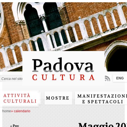
Salta al
contenuto
principale
ENG
Form di ricerca
ATTIVITÀ
MANIFESTAZION
MOSTRE
CULTURALI
E SPETTACOLI
home
»
calendario
Maggio 20
« Prec