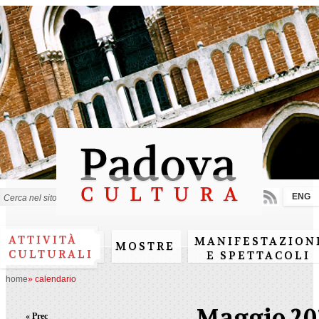
Salta al
contenuto
principale
ENG
Form di ricerca
ATTIVITÀ
MANIFESTAZION
MOSTRE
CULTURALI
E SPETTACOLI
home
»
calendario
Maggio 20
« Prec