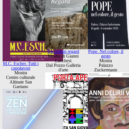
Un certain regard
Pope. Nel colore, il
Mostra di Gianni
gesto
Lucchesi
Mostra
M.C. Escher. Tutti i
Dal Pozzo Galleria
Palazzo
capolavori
d'arte
Zuckermann
Mostra
Centro culturale
Altinate San
Gaetano