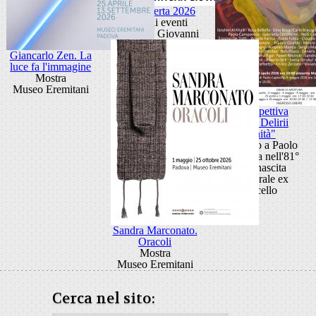
Porta Aperta 2026
Ciclo di eventi
Porta San Giovanni
Giancarlo Zen. La
luce fa l'immagine
Mostra
Museo Eremitani
Retrospettiva
"Anni Delirii
Vanità"
Omaggio a Paolo
Capovilla nell'81°
della nascita
Cattedrale ex
Macello
Sandra Marconato.
Oracoli
Mostra
Museo Eremitani
Cerca nel sito: