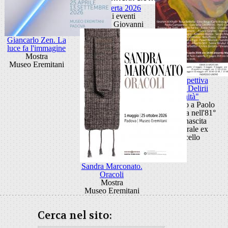
Porta Aperta 2026
Ciclo di eventi
Porta San Giovanni
Giancarlo Zen. La
luce fa l'immagine
Mostra
Museo Eremitani
Retrospettiva
"Anni Delirii
Vanità"
Omaggio a Paolo
Capovilla nell'81°
della nascita
Cattedrale ex
Macello
Sandra Marconato.
Oracoli
Mostra
Museo Eremitani
Cerca nel sito: