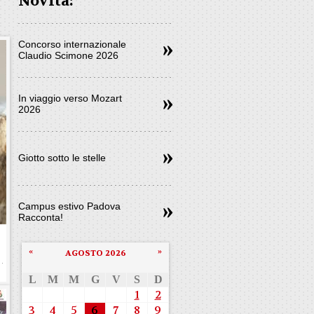
Novità:
Concorso internazionale
Claudio Scimone 2026
In viaggio verso Mozart
2026
Giotto sotto le stelle
Campus estivo Padova
Racconta!
«
»
AGOSTO 2026
L
M
M
G
V
S
D
1
2
3
4
5
6
7
8
9