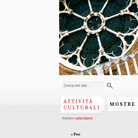
Form di ricerca
ATTIVITÀ
MOSTRE
CULTURALI
home
»
calendario
« Prec