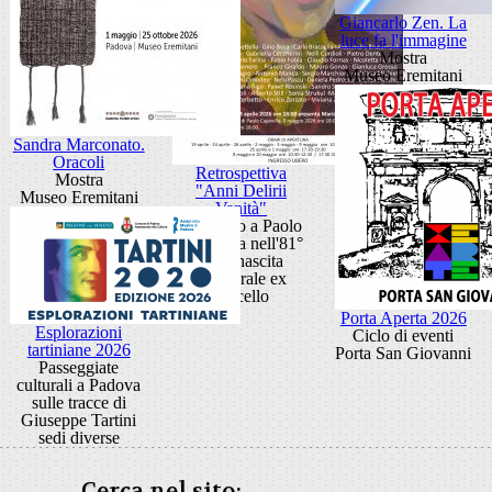
Giancarlo Zen. La
luce fa l'immagine
Mostra
Museo Eremitani
Sandra Marconato.
Oracoli
Retrospettiva
Mostra
"Anni Delirii
Museo Eremitani
Vanità"
Omaggio a Paolo
Capovilla nell'81°
della nascita
Cattedrale ex
Macello
Porta Aperta 2026
Esplorazioni
Ciclo di eventi
tartiniane 2026
Porta San Giovanni
Passeggiate
culturali a Padova
sulle tracce di
Giuseppe Tartini
sedi diverse
Cerca nel sito: