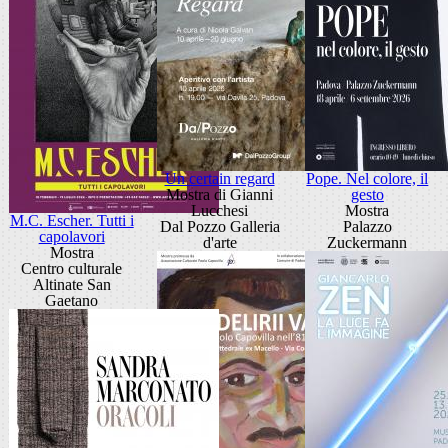
Un certain regard
Pope. Nel colore, il
Mostra di Gianni
gesto
Lucchesi
Mostra
M.C. Escher. Tutti i
Dal Pozzo Galleria
Palazzo
capolavori
d'arte
Zuckermann
Mostra
Centro culturale
Altinate San
Gaetano