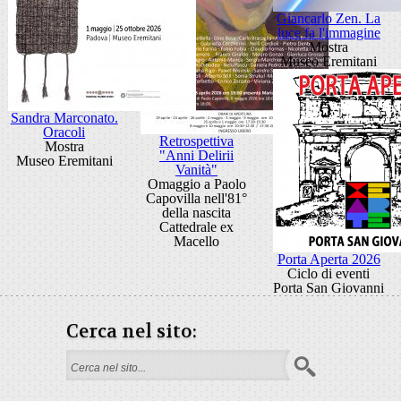
Giancarlo Zen. La
luce fa l'immagine
Mostra
Museo Eremitani
Sandra Marconato.
Oracoli
Retrospettiva
Mostra
"Anni Delirii
Museo Eremitani
Vanità"
Omaggio a Paolo
Capovilla nell'81°
della nascita
Cattedrale ex
Macello
Porta Aperta 2026
Ciclo di eventi
Porta San Giovanni
Cerca nel sito:
Form di ricerca