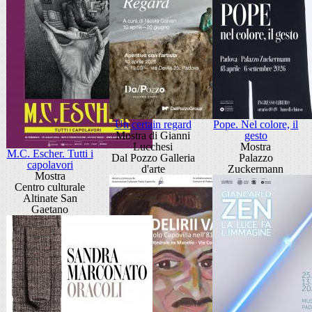
Un certain regard
Pope. Nel colore, il
Mostra di Gianni
gesto
Lucchesi
Mostra
M.C. Escher. Tutti i
Dal Pozzo Galleria
Palazzo
capolavori
d'arte
Zuckermann
Mostra
Centro culturale
Altinate San
Gaetano