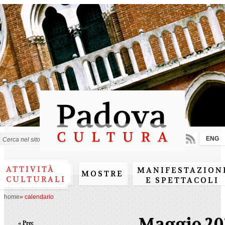
Salta al
contenuto
principale
ENG
Form di ricerca
ATTIVITÀ
MANIFESTAZION
MOSTRE
CULTURALI
E SPETTACOLI
home
»
calendario
Maggio 20
« Prec