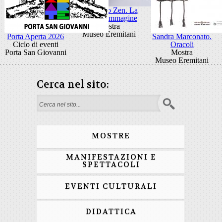
Giancarlo Zen. La
luce fa l'immagine
Mostra
Museo Eremitani
Porta Aperta 2026
Sandra Marconato.
Ciclo di eventi
Oracoli
Porta San Giovanni
Mostra
Museo Eremitani
Cerca nel sito:
Form di ricerca
MOSTRE
MANIFESTAZIONI E
SPETTACOLI
EVENTI CULTURALI
DIDATTICA