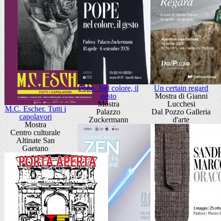
Pope. Nel colore, il
Un certain regard
gesto
Mostra di Gianni
Mostra
Lucchesi
M.C. Escher. Tutti i
Palazzo
Dal Pozzo Galleria
capolavori
Zuckermann
d'arte
Mostra
Centro culturale
Altinate San
Gaetano