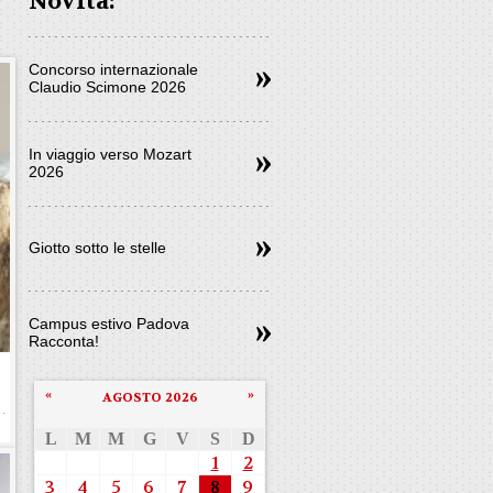
Novità:
Concorso internazionale
Claudio Scimone 2026
In viaggio verso Mozart
2026
Giotto sotto le stelle
Campus estivo Padova
Racconta!
«
»
AGOSTO 2026
L
M
M
G
V
S
D
1
2
3
4
5
6
7
8
9