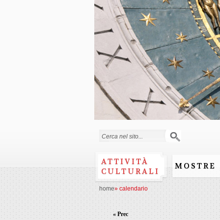
Form di ricerca
ATTIVITÀ
MOSTRE
CULTURALI
home
»
calendario
« Prec