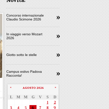
Novità:
Concorso internazionale
Claudio Scimone 2026
In viaggio verso Mozart
2026
Giotto sotto le stelle
Campus estivo Padova
Racconta!
«
»
AGOSTO 2026
L
M
M
G
V
S
D
1
2
3
4
5
6
7
8
9