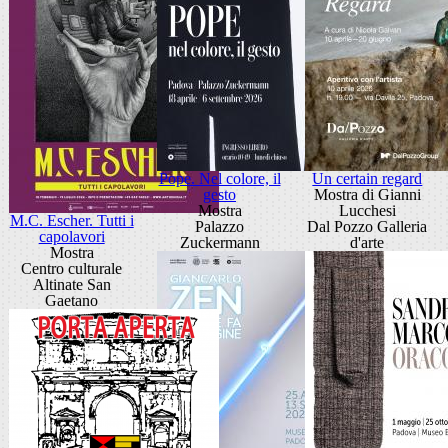
Pope. Nel colore, il
Un certain regard
gesto
Mostra di Gianni
Mostra
Lucchesi
M.C. Escher. Tutti i
Palazzo
Dal Pozzo Galleria
capolavori
Zuckermann
d'arte
Mostra
Centro culturale
Altinate San
Gaetano