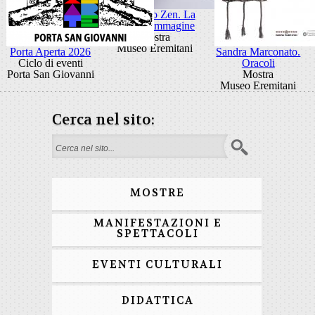
Giancarlo Zen. La
luce fa l'immagine
Mostra
Museo Eremitani
Porta Aperta 2026
Sandra Marconato.
Ciclo di eventi
Oracoli
Porta San Giovanni
Mostra
Museo Eremitani
Cerca nel sito:
Form di ricerca
MOSTRE
MANIFESTAZIONI E
SPETTACOLI
EVENTI CULTURALI
DIDATTICA