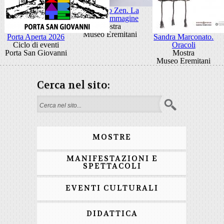
Giancarlo Zen. La
luce fa l'immagine
Mostra
Museo Eremitani
Porta Aperta 2026
Sandra Marconato.
Ciclo di eventi
Oracoli
Porta San Giovanni
Mostra
Museo Eremitani
Cerca nel sito:
Form di ricerca
MOSTRE
MANIFESTAZIONI E
SPETTACOLI
EVENTI CULTURALI
DIDATTICA