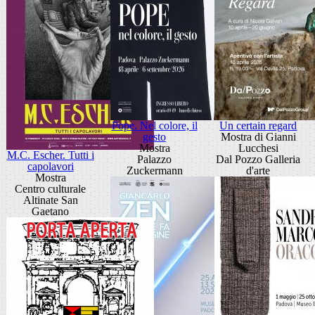
Pope. Nel colore, il
Un certain regard
gesto
Mostra di Gianni
Mostra
Lucchesi
M.C. Escher. Tutti i
Palazzo
Dal Pozzo Galleria
capolavori
Zuckermann
d'arte
Mostra
Centro culturale
Altinate San
Gaetano