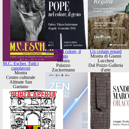
Pope. Nel colore, il
Un certain regard
gesto
Mostra di Gianni
Mostra
Lucchesi
M.C. Escher. Tutti i
Palazzo
Dal Pozzo Galleria
capolavori
Zuckermann
d'arte
Mostra
Centro culturale
Altinate San
Gaetano