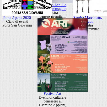
Giancarlo Zen. La
luce fa l'immagine
Mostra
Museo Eremitani
Porta Aperta 2026
Sandra Marconato.
Ciclo di eventi
Oracoli
Porta San Giovanni
Mostra
Museo Eremitani
Festival Art
Eventi di cultura e
benessere al
Giardino Appiani,