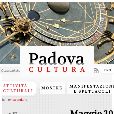
Salta al
contenuto
principale
ENG
Form di ricerca
ATTIVITÀ
MANIFESTAZION
MOSTRE
CULTURALI
E SPETTACOLI
home
»
calendario
Maggio 20
« Prec