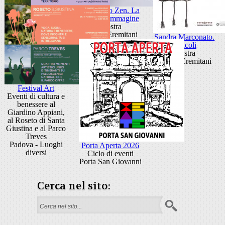
Giancarlo Zen. La
luce fa l'immagine
Mostra
Museo Eremitani
Sandra Marconato.
Oracoli
Mostra
Museo Eremitani
Festival Art
Eventi di cultura e
benessere al
Giardino Appiani,
al Roseto di Santa
Giustina e al Parco
Treves
Padova - Luoghi
Porta Aperta 2026
diversi
Ciclo di eventi
Porta San Giovanni
Cerca nel sito:
Form di ricerca