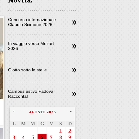
Novità:
Concorso internazionale
Claudio Scimone 2026
In viaggio verso Mozart
2026
Giotto sotto le stelle
Campus estivo Padova
Racconta!
«
»
AGOSTO 2026
L
M
M
G
V
S
D
1
2
3
4
5
6
7
8
9