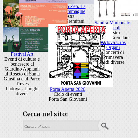
Giancarlo Zen. La
luce fa l'immagine
Mostra
Museo Eremitani
Sandra Marconato.
Oracoli
Mostra
Museo Eremitani
Padova Urbs
Organi
Concerti di
Festival Art
Primavera
Eventi di cultura e
sedi diverse
benessere al
Giardino Appiani,
al Roseto di Santa
Giustina e al Parco
Treves
Padova - Luoghi
Porta Aperta 2026
diversi
Ciclo di eventi
Porta San Giovanni
Cerca nel sito:
Form di ricerca