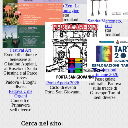
Giancarlo Zen. La
luce fa l'immagine
Mostra
Museo Eremitani
Sandra Marconato.
Oracoli
Mostra
Museo Eremitani
Festival Art
Eventi di cultura e
benessere al
Giardino Appiani,
al Roseto di Santa
Esplorazioni
Giustina e al Parco
tartiniane 2026
Treves
Passeggiate
Padova - Luoghi
Porta Aperta 2026
culturali a Padova
diversi
Ciclo di eventi
sulle tracce di
Padova Urbs
Porta San Giovanni
Giuseppe Tartini
Organi
sedi diverse
Concerti di
Primavera
sedi diverse
Cerca nel sito: