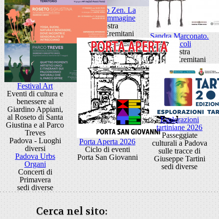
Giancarlo Zen. La
luce fa l'immagine
Mostra
Museo Eremitani
Sandra Marconato.
Oracoli
Mostra
Museo Eremitani
Festival Art
Eventi di cultura e
benessere al
Giardino Appiani,
al Roseto di Santa
Esplorazioni
Giustina e al Parco
tartiniane 2026
Treves
Passeggiate
Padova - Luoghi
Porta Aperta 2026
culturali a Padova
diversi
Ciclo di eventi
sulle tracce di
Padova Urbs
Porta San Giovanni
Giuseppe Tartini
Organi
sedi diverse
Concerti di
Primavera
sedi diverse
Cerca nel sito: