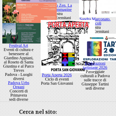
Giancarlo Zen. La
luce fa l'immagine
Mostra
Museo Eremitani
Sandra Marconato.
Oracoli
Mostra
Museo Eremitani
Festival Art
Eventi di cultura e
benessere al
Giardino Appiani,
al Roseto di Santa
Esplorazioni
Giustina e al Parco
tartiniane 2026
Treves
Passeggiate
Padova - Luoghi
Porta Aperta 2026
culturali a Padova
diversi
Ciclo di eventi
sulle tracce di
Padova Urbs
Porta San Giovanni
Giuseppe Tartini
Organi
sedi diverse
Concerti di
Primavera
sedi diverse
Cerca nel sito: