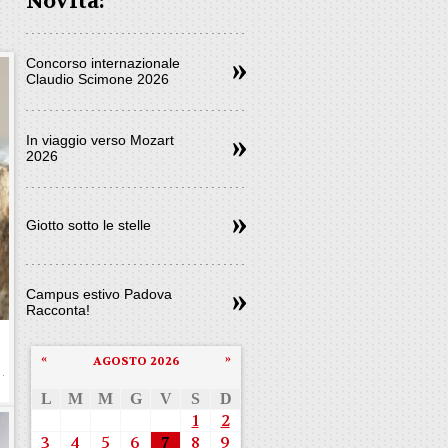
Novità:
Concorso internazionale
Claudio Scimone 2026
In viaggio verso Mozart
2026
Giotto sotto le stelle
Campus estivo Padova
Racconta!
«
»
AGOSTO 2026
L
M
M
G
V
S
D
1
2
3
4
5
6
7
8
9