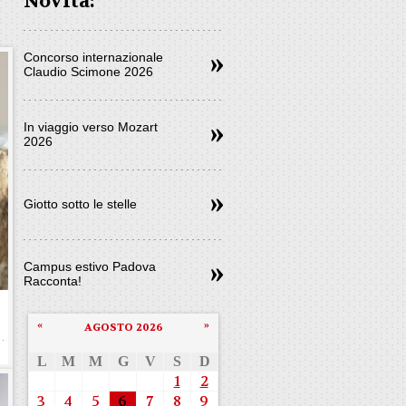
Novità:
Concorso internazionale
Claudio Scimone 2026
In viaggio verso Mozart
2026
Giotto sotto le stelle
Campus estivo Padova
Racconta!
«
»
AGOSTO 2026
L
M
M
G
V
S
D
1
2
3
4
5
6
7
8
9