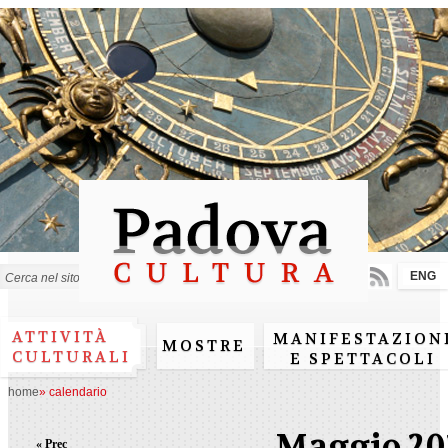
Salta al
contenuto
principale
ENG
Form di ricerca
ATTIVITÀ
MANIFESTAZION
MOSTRE
CULTURALI
E SPETTACOLI
home
»
calendario
Maggio 20
« Prec