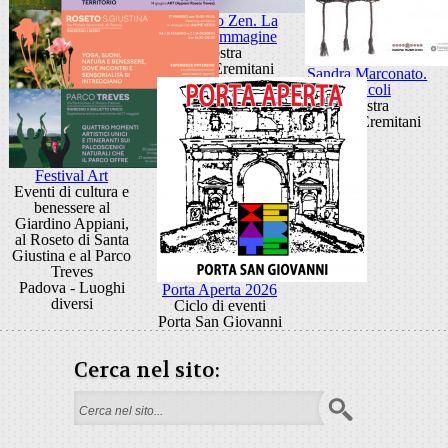
Giancarlo Zen. La
luce fa l'immagine
Mostra
Museo Eremitani
Sandra Marconato.
Oracoli
Mostra
Museo Eremitani
Festival Art
Eventi di cultura e
benessere al
Giardino Appiani,
al Roseto di Santa
Giustina e al Parco
Treves
Padova - Luoghi
Porta Aperta 2026
diversi
Ciclo di eventi
Porta San Giovanni
Cerca nel sito:
Form di ricerca