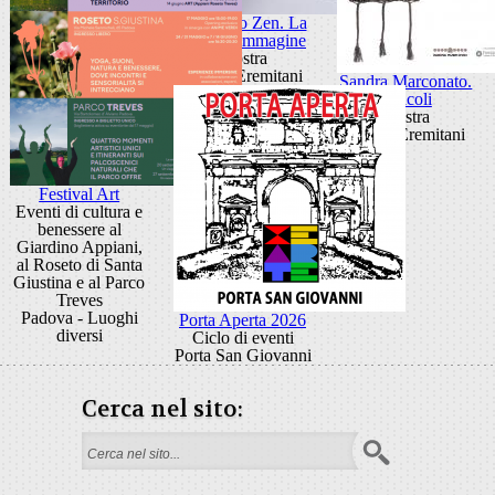
Giancarlo Zen. La
luce fa l'immagine
Mostra
Museo Eremitani
Sandra Marconato.
Oracoli
Mostra
Museo Eremitani
Festival Art
Eventi di cultura e
benessere al
Giardino Appiani,
al Roseto di Santa
Giustina e al Parco
Treves
Padova - Luoghi
Porta Aperta 2026
diversi
Ciclo di eventi
Porta San Giovanni
Cerca nel sito:
Form di ricerca