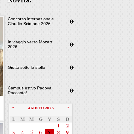
Novità:
Concorso internazionale
Claudio Scimone 2026
In viaggio verso Mozart
2026
Giotto sotto le stelle
Campus estivo Padova
Racconta!
«
»
AGOSTO 2026
L
M
M
G
V
S
D
1
2
3
4
5
6
7
8
9