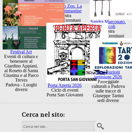
Giancarlo Zen. La
luce fa l'immagine
Mostra
Museo Eremitani
Sandra Marconato.
Oracoli
Mostra
Museo Eremitani
Festival Art
Eventi di cultura e
benessere al
Giardino Appiani,
al Roseto di Santa
Esplorazioni
Giustina e al Parco
tartiniane 2026
Treves
Passeggiate
Padova - Luoghi
Porta Aperta 2026
culturali a Padova
diversi
Ciclo di eventi
sulle tracce di
Porta San Giovanni
Giuseppe Tartini
sedi diverse
Cerca nel sito:
Form di ricerca