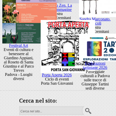
Giancarlo Zen. La
luce fa l'immagine
Mostra
Museo Eremitani
Sandra Marconato.
Oracoli
Mostra
Museo Eremitani
Festival Art
Eventi di cultura e
benessere al
Giardino Appiani,
al Roseto di Santa
Esplorazioni
Giustina e al Parco
tartiniane 2026
Treves
Passeggiate
Padova - Luoghi
Porta Aperta 2026
culturali a Padova
diversi
Ciclo di eventi
sulle tracce di
Porta San Giovanni
Giuseppe Tartini
sedi diverse
Cerca nel sito:
Form di ricerca