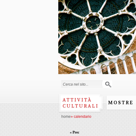
Form di ricerca
ATTIVITÀ
MOSTRE
CULTURALI
home
»
calendario
« Prec