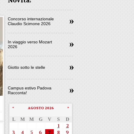
Novità:
Concorso internazionale
Claudio Scimone 2026
In viaggio verso Mozart
2026
Giotto sotto le stelle
Campus estivo Padova
Racconta!
«
»
AGOSTO 2026
L
M
M
G
V
S
D
1
2
3
4
5
6
7
8
9