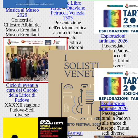
Frottole Libro
Tertio – Ottaviano
Musica al Museo
Petrucci, Venezia
2026
1505
Concerti al
Presentazione
Chiostro Albini del
dell'edizione critica
Museo Eremitani
a cura di Dario
Museo Eremitani
Esplorazioni
Cavinato
tartiniane 2026
Sala Paladin a
Passeggiate
Palazzo Moroni
culturali a Padova
sulle tracce di
Giuseppe Tartini
sedi diverse
Ciclo di eventi a
cura del Circolo
della Lirica di
Padova
Esplorazioni
XXXXII stagione
tartiniane 2026
Padova-Sedi
Passeggiate
diverse
culturali a Padova
sulle tracce di
Giuseppe Tartini
sedi diverse
Veneto Festival