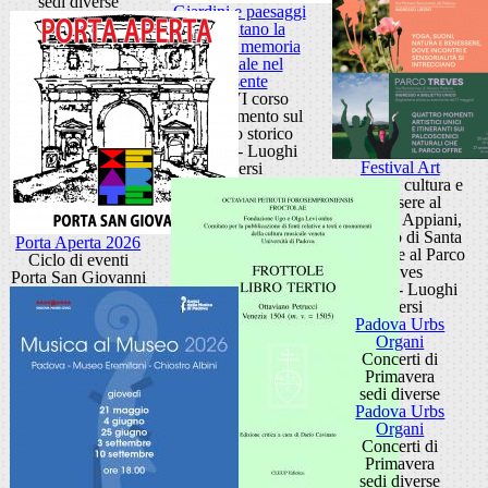
sedi diverse
Giardini e paesaggi
raccontano la
storia: la memoria
coloniale nel
presente
XXXVI corso
aggiornamento sul
giardino storico
Padova - Luoghi
Festival Art
diversi
Eventi di cultura e
benessere al
Giardino Appiani,
al Roseto di Santa
Porta Aperta 2026
Giustina e al Parco
Ciclo di eventi
Treves
Porta San Giovanni
Padova - Luoghi
diversi
Padova Urbs
Organi
Concerti di
Primavera
sedi diverse
Padova Urbs
Organi
Concerti di
Primavera
sedi diverse