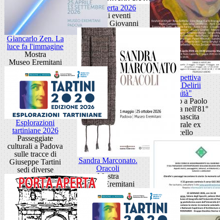
Porta Aperta 2026
Ciclo di eventi
Porta San Giovanni
Giancarlo Zen. La
luce fa l'immagine
Mostra
Museo Eremitani
Retrospettiva
"Anni Delirii
Vanità"
Omaggio a Paolo
Capovilla nell'81°
della nascita
Esplorazioni
Cattedrale ex
tartiniane 2026
Macello
Passeggiate
culturali a Padova
sulle tracce di
Sandra Marconato.
Giuseppe Tartini
Oracoli
sedi diverse
Mostra
Museo Eremitani