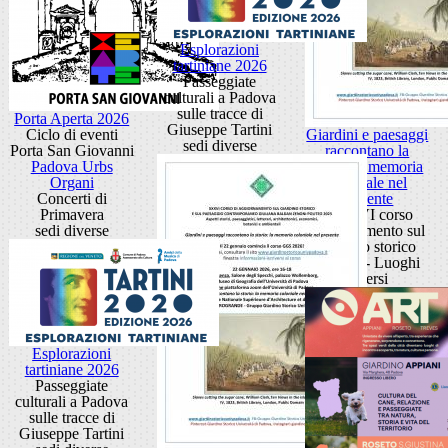
Esplorazioni
tartiniane 2026
Passeggiate
culturali a Padova
sulle tracce di
Porta Aperta 2026
Giuseppe Tartini
Ciclo di eventi
Giardini e paesaggi
sedi diverse
Porta San Giovanni
raccontano la
Padova Urbs
storia: la memoria
Organi
coloniale nel
Concerti di
presente
Primavera
XXXVI corso
sedi diverse
aggiornamento sul
giardino storico
Padova - Luoghi
diversi
Esplorazioni
tartiniane 2026
Passeggiate
culturali a Padova
sulle tracce di
Giuseppe Tartini