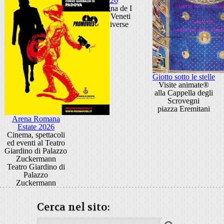
2026
Rassegna de I
Solisti Veneti
sedi diverse
Giotto sotto le stelle
Visite animate®
alla Cappella degli
Scrovegni
piazza Eremitani
Arena Romana
Estate 2026
Cinema, spettacoli
ed eventi al Teatro
Giardino di Palazzo
Zuckermann
Teatro Giardino di
Palazzo
Zuckermann
Cerca nel sito: