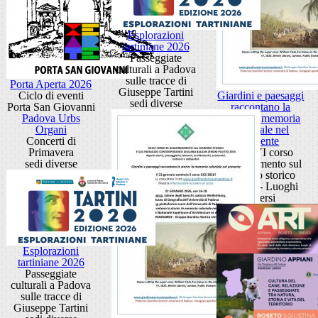
Esplorazioni
tartiniane 2026
Passeggiate
culturali a Padova
sulle tracce di
Porta Aperta 2026
Giuseppe Tartini
Ciclo di eventi
Giardini e paesaggi
sedi diverse
Porta San Giovanni
raccontano la
Padova Urbs
storia: la memoria
Organi
coloniale nel
Concerti di
presente
Primavera
XXXVI corso
sedi diverse
aggiornamento sul
giardino storico
Padova - Luoghi
diversi
Esplorazioni
tartiniane 2026
Passeggiate
culturali a Padova
sulle tracce di
Giuseppe Tartini