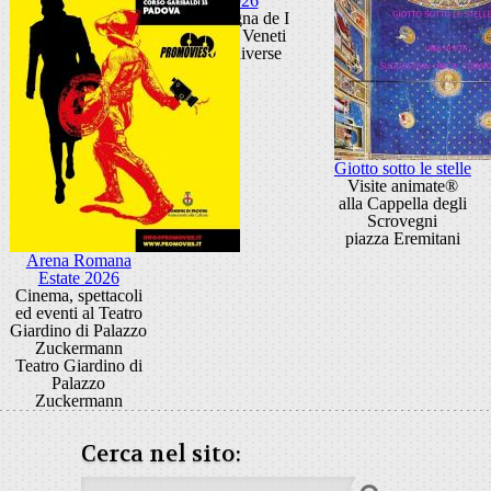
2026
Rassegna de I
Solisti Veneti
sedi diverse
Giotto sotto le stelle
Visite animate®
alla Cappella degli
Scrovegni
piazza Eremitani
Arena Romana
Estate 2026
Cinema, spettacoli
ed eventi al Teatro
Giardino di Palazzo
Zuckermann
Teatro Giardino di
Palazzo
Zuckermann
Cerca nel sito: