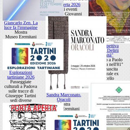
Porta Aperta 2026
Ciclo di eventi
Porta San Giovanni
Giancarlo Zen. La
luce fa l'immagine
Mostra
Museo Eremitani
Retrospettiva
"Anni Delirii
Vanità"
Omaggio a Paolo
Capovilla nell'81°
della nascita
Esplorazioni
Cattedrale ex
tartiniane 2026
Macello
Passeggiate
culturali a Padova
sulle tracce di
Sandra Marconato.
Giuseppe Tartini
Oracoli
sedi diverse
Mostra
Museo Eremitani