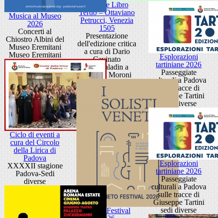
Frottole Libro
Tertio – Ottaviano
Musica al Museo
Petrucci, Venezia
2026
1505
Concerti al
Presentazione
Chiostro Albini del
dell'edizione critica
Museo Eremitani
a cura di Dario
Museo Eremitani
Esplorazioni
Cavinato
tartiniane 2026
Sala Paladin a
Passeggiate
Palazzo Moroni
culturali a Padova
sulle tracce di
Giuseppe Tartini
sedi diverse
Ciclo di eventi a
cura del Circolo
della Lirica di
Padova
Esplorazioni
XXXXII stagione
tartiniane 2026
Padova-Sedi
Passeggiate
diverse
culturali a Padova
sulle tracce di
Giuseppe Tartini
sedi diverse
Veneto Festival