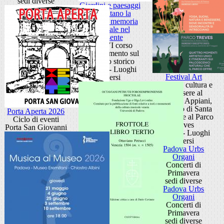
sedi diverse
Giardini e paesaggi
raccontano la
storia: la memoria
coloniale nel
presente
XXXVI corso
aggiornamento sul
giardino storico
Padova - Luoghi
Festival Art
diversi
Eventi di cultura e
benessere al
Giardino Appiani,
al Roseto di Santa
Porta Aperta 2026
Giustina e al Parco
Ciclo di eventi
Treves
Porta San Giovanni
Padova - Luoghi
diversi
Padova Urbs
Organi
Concerti di
Primavera
sedi diverse
Padova Urbs
Organi
Concerti di
Primavera
sedi diverse