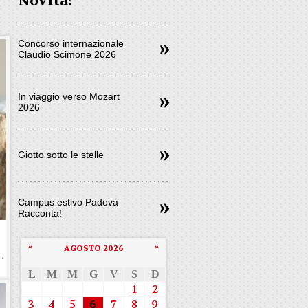
Novità:
Concorso internazionale
Claudio Scimone 2026
In viaggio verso Mozart
2026
Giotto sotto le stelle
Campus estivo Padova
Racconta!
«
»
AGOSTO 2026
L
M
M
G
V
S
D
1
2
3
4
5
6
7
8
9