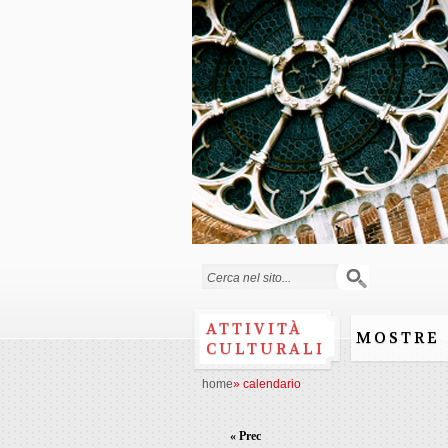
Form di ricerca
ATTIVITÀ
MOSTRE
CULTURALI
home
»
calendario
« Prec