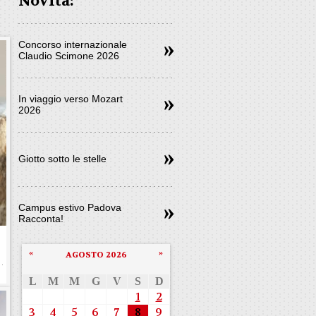
Novità:
Concorso internazionale
Claudio Scimone 2026
In viaggio verso Mozart
2026
Giotto sotto le stelle
Campus estivo Padova
Racconta!
«
»
AGOSTO 2026
L
M
M
G
V
S
D
1
2
3
4
5
6
7
8
9