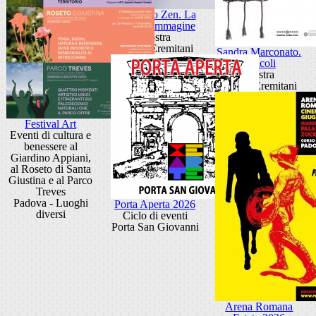
Giancarlo Zen. La
luce fa l'immagine
Mostra
Museo Eremitani
Sandra Marconato.
Oracoli
Mostra
Museo Eremitani
Festival Art
Eventi di cultura e
benessere al
Giardino Appiani,
al Roseto di Santa
Giustina e al Parco
Treves
Padova - Luoghi
Porta Aperta 2026
diversi
Ciclo di eventi
Porta San Giovanni
Arena Romana