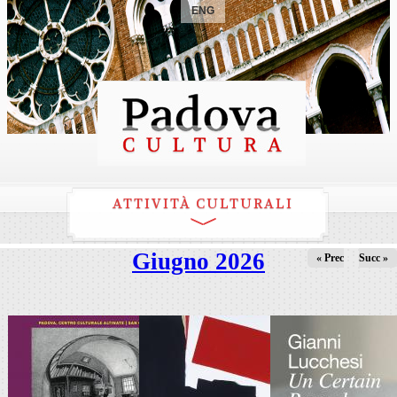
ENG
ATTIVITÀ CULTURALI
Giugno 2026
« Prec
Succ »