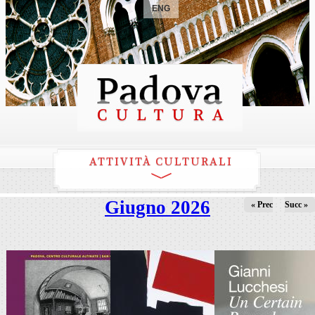
ENG
ATTIVITÀ CULTURALI
Giugno 2026
« Prec
Succ »