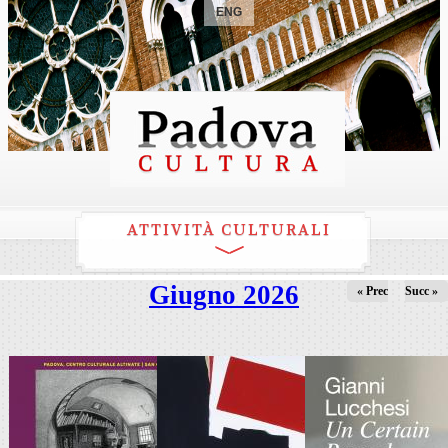
ENG
ATTIVITÀ CULTURALI
Giugno 2026
« Prec
Succ »