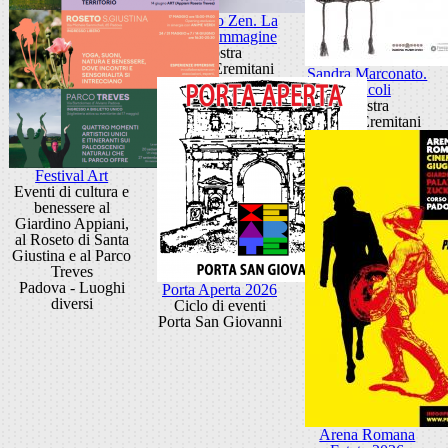
Giancarlo Zen. La
luce fa l'immagine
Mostra
Museo Eremitani
Sandra Marconato.
Oracoli
Mostra
Museo Eremitani
Festival Art
Eventi di cultura e
benessere al
Giardino Appiani,
al Roseto di Santa
Giustina e al Parco
Treves
Padova - Luoghi
Porta Aperta 2026
diversi
Ciclo di eventi
Porta San Giovanni
Arena Romana